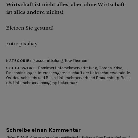
Wirtschaft ist nicht alles, aber ohne Wirtschaft
ist alles andere nichts!
Bleiben Sie gesund!
Foto: pixabay
Pressemitteilung
,
Top-Themen
KATEGORIE:
Barnimer Unternehmervertretung
,
Corona-Krise
,
SCHLAGWORT:
Einschränkungen
,
Interessengemeinschaft der Unternehmerverbände
Ostdeutschlands und Berlin
,
Unternehmerverband Brandenburg-Berlin
e.V.
,
Unternehmervereinigung Uckermark
Schreibe einen Kommentar
Deine E-Mail-Adresse wird nicht veröffentlicht.
Erforderliche Felder sind mit
*