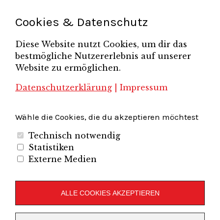
Pressemitteilung
Potsdamer Gespräche
RGV Unternehmerabend
Teamsitzung
Schönefelder Gewerbeverein e.V.
Strukturwandel
Cookies & Datenschutz
Unternehmerfrühstück
Unternehmerverband
Diese Website nutzt Cookies, um dir das
Brandenburg-Berlin e.V.
bestmögliche Nutzererlebnis auf unserer
Unternehmerverband Sachsen e.V.
Unternehmervereinigung Uckermark
Website zu ermöglichen.
Unternehmervereinigung Uckermark e.V.
VB
UV BB
UV Sachsen e.V.
Südbrandenburg
VB Westbrandenburg
Vereinigung
Datenschutzerklärung
|
Impressum
Wirtschaftshof Spandau e.V.
Volkswirtschaftlicher Dialog
Wirtschaftsinitiative
Wirtschaftsförderung Potsdam
Flughafenregion Brandenburg
Wähle die Cookies, die du akzeptieren möchtest
Technisch notwendig
Statistiken
Externe Medien
Unternehmerverband Brandenburg-Berlin e.V.
Folgen Sie uns auf
ALLE COOKIES AKZEPTIEREN