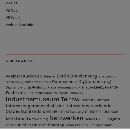
VB Ost
VB Süd
VB West
Verbandsbezirke
SCHLAGWORTE
Berlin
Brandenburg
Adalbert Kurkowski
Barmer
BTU Cottbus-
Digitalisierung
Datenschutz
Senftenberg
comprend GmbH
Digitalisierungs-Frühstück
Energiewende
ECB-Beratung GmbH
Energie
Fachkräfte
Industriemuseum Region Teltow e.V.
Industriemuseum Teltow
Institut Sommer
Interessengemeinschaft der Unternehmerverbände
Ostdeutschlands und Berlin
Lausitz
KI
LAUSITZFORUM 2038
Netzwerken
Mittelstand
Networking
Neues UVBB - Mitglied
Ostdeutscher Unternehmertag
Ostdeutsches Energieforum