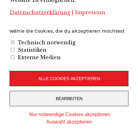
Website zu ermöglichen.
Presse
Datenschutzerklärung
|
Impressum
Projekte
ERFA-KV / Kombinierter Verkehr
Angebote
Wähle die Cookies, die du akzeptieren möchtest
Akademie
Technisch notwendig
Downloads
Statistiken
Externe Medien
ALLE COOKIES AKZEPTIEREN
RÜCKBLICK
BEARBEITEN
Rückblick
Nur notwendige Cookies akzeptieren
Auswahl akzeptieren
KATEGORIEN
Cookies bearbeiten