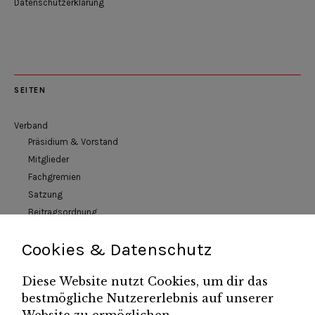
Datenschutzerklärung
SEITEN
Verband
Präsidium & Vorstand
Mitglieder
Fachgremien
Satzung
Beitragsordnung
Versorgungswerk
Cookies & Datenschutz
Verbandsbezirke
Veranstaltungen
Diese Website nutzt Cookies, um dir das
News
bestmögliche Nutzererlebnis auf unserer
Newsletter