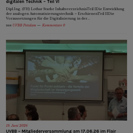
digitalen Technik – Teil VI
Dipl.Ing. (FH) Lothar Starke InhaltsverzeichnisTeil IDie Entwicklung
der analogen Automatisierungstechnik – ErschienenTeil IIDie
Voraussetzungen für die Digitalisierung in der...
von
UVBB Potsdam
Kommentare 0
19. Juni 2026
UVBB – Mitgliederversammlung am 17.06.26 im Flair