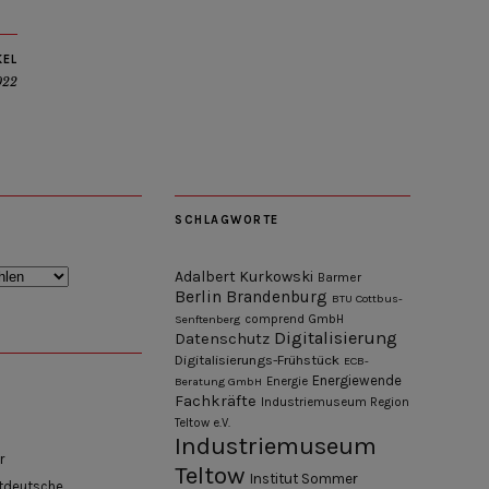
KEL
022
SCHLAGWORTE
Adalbert Kurkowski
Barmer
Berlin
Brandenburg
BTU Cottbus-
Senftenberg
comprend GmbH
Digitalisierung
Datenschutz
Digitalisierungs-Frühstück
ECB-
Energiewende
Beratung GmbH
Energie
Fachkräfte
Industriemuseum Region
Teltow e.V.
Industriemuseum
r
Teltow
Institut Sommer
tdeutsche