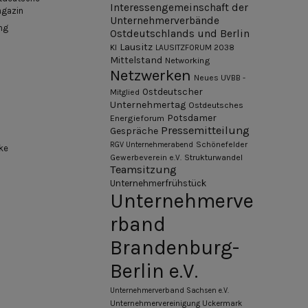
Interessengemeinschaft der
agazin
Unternehmerverbände
ng
Ostdeutschlands und Berlin
Lausitz
KI
LAUSITZFORUM 2038
Mittelstand
Networking
Netzwerken
Neues UVBB -
Ostdeutscher
Mitglied
Unternehmertag
Ostdeutsches
Potsdamer
Energieforum
Pressemitteilung
Gespräche
Schönefelder
RGV Unternehmerabend
ke
Gewerbeverein e.V.
Strukturwandel
Teamsitzung
Unternehmerfrühstück
Unternehmerve
rband
Brandenburg-
Berlin e.V.
Unternehmerverband Sachsen e.V.
Unternehmervereinigung Uckermark