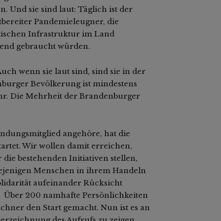
. Und sie sind laut: Täglich ist der
tbereiter Pandemieleugner, die
tischen Infrastruktur im Land
ngend gebraucht würden.
ch wenn sie laut sind, sind sie in der
nburger Bevölkerung ist mindestens
hr. Die Mehrheit der Brandenburger
ündungsmitglied angehöre, hat die
tartet. Wir wollen damit erreichen,
 die bestehenden Initiativen stellen,
diejenigen Menschen in ihrem Handeln
olidarität aufeinander Rücksicht
 Über 200 namhafte Persönlichkeiten
chner den Start gemacht. Nun ist es an
erzeichnung des Aufrufs zu zeigen.