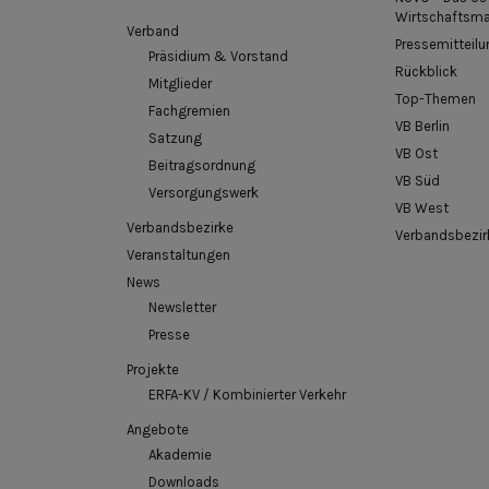
Wirtschaftsm
Verband
Pressemitteilu
Präsidium & Vorstand
Rückblick
Mitglieder
Top-Themen
Fachgremien
VB Berlin
Satzung
VB Ost
Beitragsordnung
VB Süd
Versorgungswerk
VB West
Verbandsbezirke
Verbandsbezir
Veranstaltungen
News
Newsletter
Presse
Projekte
ERFA-KV / Kombinierter Verkehr
Angebote
Akademie
Downloads