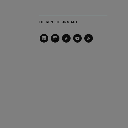
FOLGEN SIE UNS AUF
LinkedIn
Instagram
Slideshare
Youtube
RSS
Feed