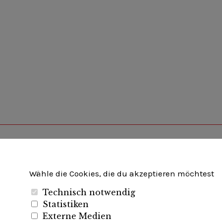
Unternehmerverband Brandenburg-Berlin e.V
Wähle die Cookies, die du akzeptieren möchtest
Technisch notwendig
Folgen Sie uns auf
Statistiken
Externe Medien