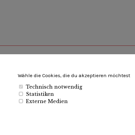
Unternehmerverband Brandenburg-Berlin e.V
Wähle die Cookies, die du akzeptieren möchtest
Technisch notwendig
Folgen Sie uns auf
Statistiken
Externe Medien
LinkedIn
Instagram
Slideshare
Youtube
RSS
Feed
© 2019
UVBB
Stolz präsentiert von
WordPress
Theme: Zuki von
Elmastudio
veredel