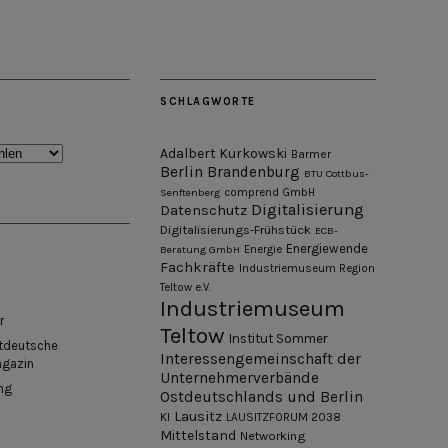
SCHLAGWORTE
Adalbert Kurkowski
Barmer
Berlin
Brandenburg
BTU Cottbus-
Senftenberg
comprend GmbH
Digitalisierung
Datenschutz
Digitalisierungs-Frühstück
ECB-
Energiewende
Beratung GmbH
Energie
Fachkräfte
Industriemuseum Region
Teltow e.V.
Industriemuseum
r
Teltow
Institut Sommer
tdeutsche
Interessengemeinschaft der
agazin
Unternehmerverbände
ng
Ostdeutschlands und Berlin
Lausitz
KI
LAUSITZFORUM 2038
Mittelstand
Networking