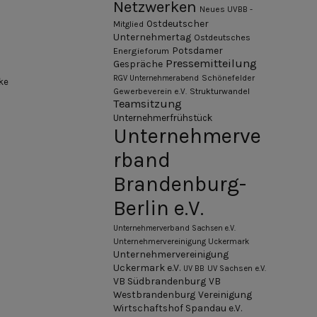
Netzwerken
Neues UVBB -
Ostdeutscher
Mitglied
Unternehmertag
Ostdeutsches
Potsdamer
Energieforum
Pressemitteilung
Gespräche
Schönefelder
RGV Unternehmerabend
ke
Gewerbeverein e.V.
Strukturwandel
Teamsitzung
Unternehmerfrühstück
Unternehmerve
rband
Brandenburg-
Berlin e.V.
Unternehmerverband Sachsen e.V.
Unternehmervereinigung Uckermark
Unternehmervereinigung
Uckermark e.V.
UV BB
UV Sachsen e.V.
VB Südbrandenburg
VB
Westbrandenburg
Vereinigung
Wirtschaftshof Spandau e.V.