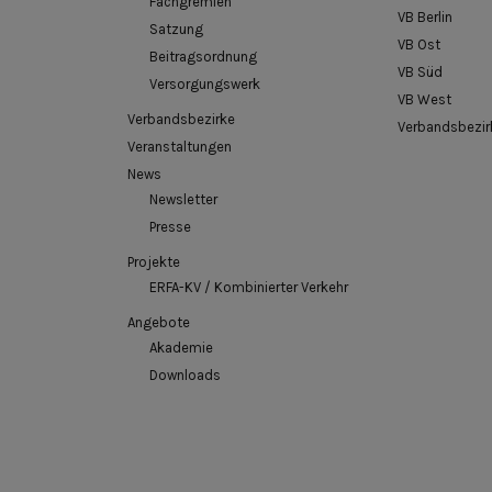
Fachgremien
VB Berlin
Satzung
VB Ost
Beitragsordnung
VB Süd
Versorgungswerk
VB West
Verbandsbezirke
Verbandsbezir
Veranstaltungen
News
Newsletter
Presse
Projekte
ERFA-KV / Kombinierter Verkehr
Angebote
Akademie
Downloads