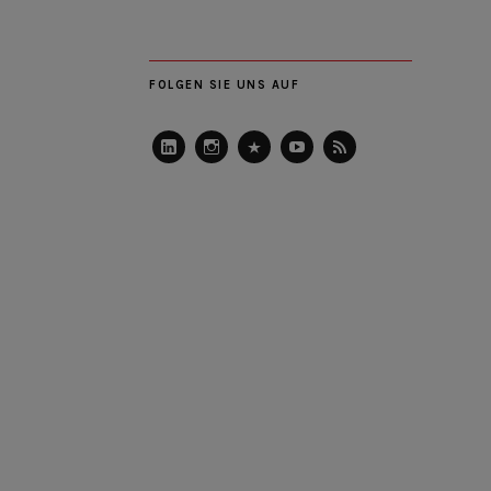
FOLGEN SIE UNS AUF
LinkedIn
Instagram
Slideshare
Youtube
RSS
Feed