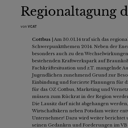
Regionaltagung d
von
VCAT
Cottbus
| Am 30.01.14 traf sich das region
Schwerpunktthemen 2014. Neben der Energ
besonders auch zu den Wechselwirkungen 
bestehenden Kraftwerkspark auf Braunkohl
Fachkräftesituation und z.T. mangelnde Au
Jugendlichen zunehmend Grund zur Besorgn
Einbindung und forcierte Planungen für di
für das OZ Cottbus, Marketing und Vernet
müssen zum Rückrat in der Region werde
Die Lausitz darf nicht abgehangen werden, 
Wirtschaftskern neben Potsdam weiter entw
Unternehmer! Dazu wird weiter berichtet un
seinen Gedanken und Forderungen im VB 