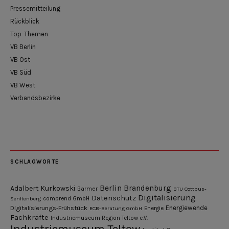
Pressemitteilung
Rückblick
Top-Themen
VB Berlin
VB Ost
VB Süd
VB West
Verbandsbezirke
SCHLAGWORTE
Berlin
Brandenburg
Adalbert Kurkowski
Barmer
BTU Cottbus-
Digitalisierung
Datenschutz
Senftenberg
comprend GmbH
Digitalisierungs-Frühstück
Energiewende
ECB-Beratung GmbH
Energie
Fachkräfte
Industriemuseum Region Teltow e.V.
Industriemuseum Teltow