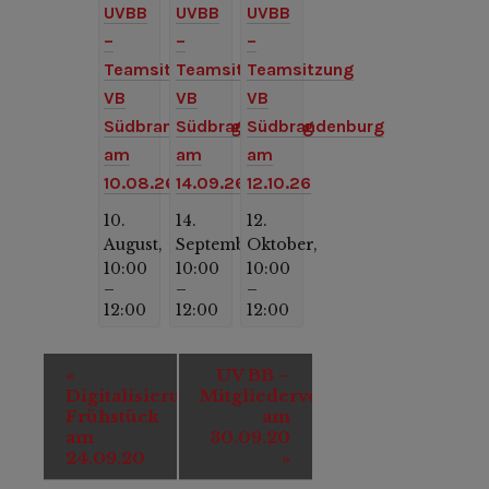
UVBB
UVBB
UVBB
–
–
–
Teamsitzung
Teamsitzung
Teamsitzung
VB
VB
VB
Südbrandenburg
Südbrandenburg
Südbrandenburg
am
am
am
10.08.26
14.09.26
12.10.26
10.
14.
12.
August,
September,
Oktober,
10:00
10:00
10:00
–
–
–
12:00
12:00
12:00
Veranstaltung-
«
UV BB –
Navigation
Digitalisierungs-
Mitgliederversammlung
Frühstück
am
am
30.09.20
24.09.20
»