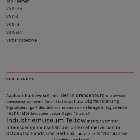
Top-Themen
VB Berlin
VB Ost
VB Süd
VB West
Verbandsbezirke
SCHLAGWORTE
Berlin
Brandenburg
Adalbert Kurkowski
Barmer
BTU Cottbus-
Digitalisierung
Datenschutz
Senftenberg
comprend GmbH
Digitalisierungs-Frühstück
Energiewende
ECB-Beratung GmbH
Energie
Fachkräfte
Industriemuseum Region Teltow e.V.
Industriemuseum Teltow
Institut Sommer
Interessengemeinschaft der Unternehmerverbände
Ostdeutschlands und Berlin
Lausitz
KI
LAUSITZFORUM 2038