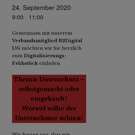
24. September 2020
,
9:00
11:00
–
Gemeinsam mit unserem
Verbandsmitglied B2Digital
UG
möchten wir Sie herzlich
zum
Digitalisierungs-
Frühstück
einladen.
Thema: Datenschutz –
selbstgemacht oder
eingekauft?
Worauf sollte der
Unternehmer achten?
Wir freuen uns, dass wir