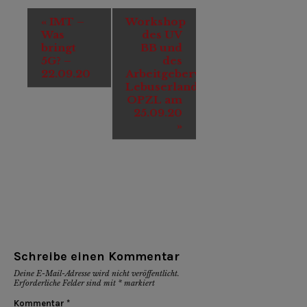
Veranstaltung-
«
IMT –
Workshop
Navigation
Was
des UV
bringt
BB und
5G? –
des
22.09.20
Arbeitgeberverbandes
Lebuserland
OPZL am
25.09.20
»
Schreibe einen Kommentar
Deine E-Mail-Adresse wird nicht veröffentlicht.
Erforderliche Felder sind mit
*
markiert
Kommentar
*