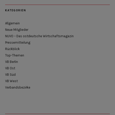
KATEGORIEN
Allgemein
Neue Mitglieder
NUVO – Das ostdeutsche Wirtschaftsmagazin
Pressemitteilung
Rückblick
Top-Themen
VB Berlin
VB Ost
VB Süd
VB West
Verbandsbezirke