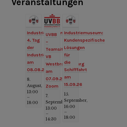
Veranstaltungen
Industriemuseum:
Industriemuseum:
UVBB
4. Tag
Kundenspezifische
–
der
Lösungen
Teamsitzung
Industriekultur
für
VB
am
die
Westbrandenburg
08.08.26
Schifffahrt
am
am
07.09.26,
8.
15.09.26
August,
Zoom
13:00
15.
7.
–
September,
September,
18:00
16:00
13:00
–
–
18:00
14:30