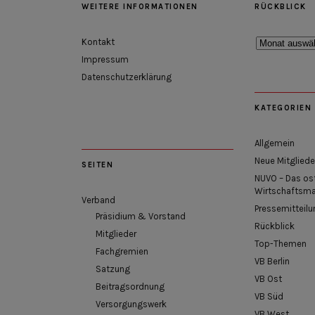
WEITERE INFORMATIONEN
RÜCKBLICK
Rückblick
Kontakt
Impressum
Datenschutzerklärung
KATEGORIEN
Allgemein
Neue Mitgliede
SEITEN
NUVO – Das os
Wirtschaftsm
Verband
Pressemitteilu
Präsidium & Vorstand
Rückblick
Mitglieder
Top-Themen
Fachgremien
VB Berlin
Satzung
VB Ost
Beitragsordnung
VB Süd
Versorgungswerk
VB West