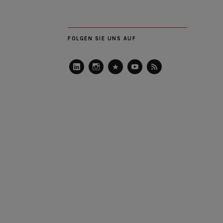
FOLGEN SIE UNS AUF
LinkedIn
Instagram
Slideshare
Youtube
RSS
Feed