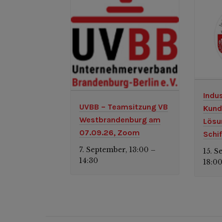
Indu
UVBB – Teamsitzung VB
Kund
Westbrandenburg am
Lösu
07.09.26, Zoom
Schi
7. September, 13:00
–
15. S
14:30
18:0