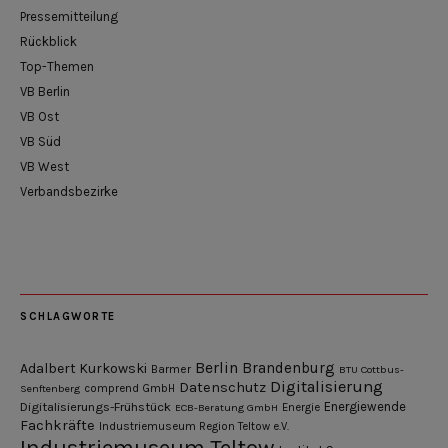
Pressemitteilung
Rückblick
Top-Themen
VB Berlin
VB Ost
VB Süd
VB West
Verbandsbezirke
SCHLAGWORTE
Berlin
Brandenburg
Adalbert Kurkowski
Barmer
BTU Cottbus-
Digitalisierung
Datenschutz
Senftenberg
comprend GmbH
Digitalisierungs-Frühstück
Energiewende
ECB-Beratung GmbH
Energie
Fachkräfte
Industriemuseum Region Teltow e.V.
Industriemuseum Teltow