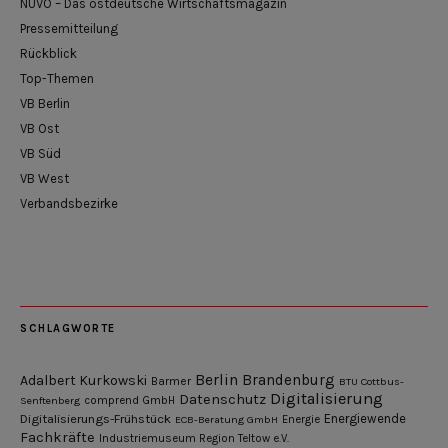
NUVO – Das ostdeutsche Wirtschaftsmagazin
Pressemitteilung
Rückblick
Top-Themen
VB Berlin
VB Ost
VB Süd
VB West
Verbandsbezirke
SCHLAGWORTE
Berlin
Brandenburg
Adalbert Kurkowski
Barmer
BTU Cottbus-
Digitalisierung
Datenschutz
Senftenberg
comprend GmbH
Digitalisierungs-Frühstück
Energiewende
ECB-Beratung GmbH
Energie
Fachkräfte
Industriemuseum Region Teltow e.V.