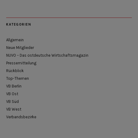
KATEGORIEN
Allgemein
Neue Mitglieder
NUVO – Das ostdeutsche Wirtschaftsmagazin
Pressemitteilung
Rückblick
Top-Themen
VB Berlin
VB Ost
VB Süd
VB West
Verbandsbezirke