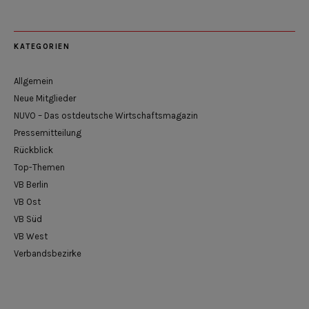
KATEGORIEN
Allgemein
Neue Mitglieder
NUVO – Das ostdeutsche Wirtschaftsmagazin
Pressemitteilung
Rückblick
Top-Themen
VB Berlin
VB Ost
VB Süd
VB West
Verbandsbezirke