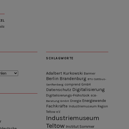
KEL
sitz
SCHLAGWORTE
Adalbert Kurkowski
Barmer
Berlin
Brandenburg
BTU Cottbus-
Senftenberg
comprend GmbH
Digitalisierung
Datenschutz
Digitalisierungs-Frühstück
ECB-
Energiewende
Beratung GmbH
Energie
Fachkräfte
Industriemuseum Region
Teltow e.V.
Industriemuseum
r
Teltow
Institut Sommer
tdeutsche