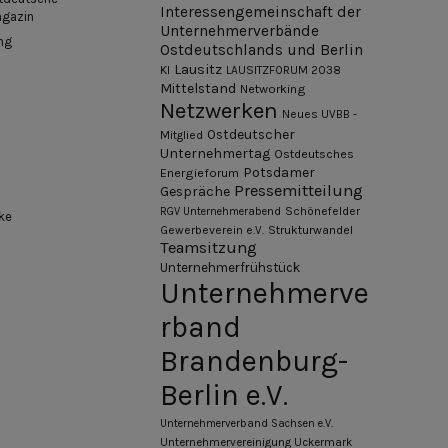
Interessengemeinschaft der
agazin
Unternehmerverbände
ng
Ostdeutschlands und Berlin
Lausitz
KI
LAUSITZFORUM 2038
Mittelstand
Networking
Netzwerken
Neues UVBB -
Ostdeutscher
Mitglied
Unternehmertag
Ostdeutsches
Potsdamer
Energieforum
Pressemitteilung
Gespräche
Schönefelder
RGV Unternehmerabend
ke
Gewerbeverein e.V.
Strukturwandel
Teamsitzung
Unternehmerfrühstück
Unternehmerve
rband
Brandenburg-
Berlin e.V.
Unternehmerverband Sachsen e.V.
Unternehmervereinigung Uckermark