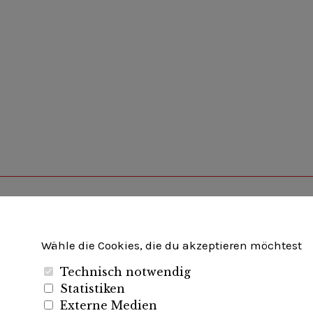
Unternehmerverband Brandenburg-Berlin e.V
Wähle die Cookies, die du akzeptieren möchtest
Technisch notwendig
Folgen Sie uns auf
Statistiken
Externe Medien