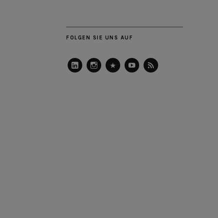
FOLGEN SIE UNS AUF
LinkedIn
Instagram
Slideshare
Youtube
RSS
Feed