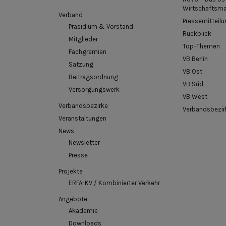
Wirtschaftsm
Verband
Pressemitteilu
Präsidium & Vorstand
Rückblick
Mitglieder
Top-Themen
Fachgremien
VB Berlin
Satzung
VB Ost
Beitragsordnung
VB Süd
Versorgungswerk
VB West
Verbandsbezirke
Verbandsbezir
Veranstaltungen
News
Newsletter
Presse
Projekte
ERFA-KV / Kombinierter Verkehr
Angebote
Akademie
Downloads