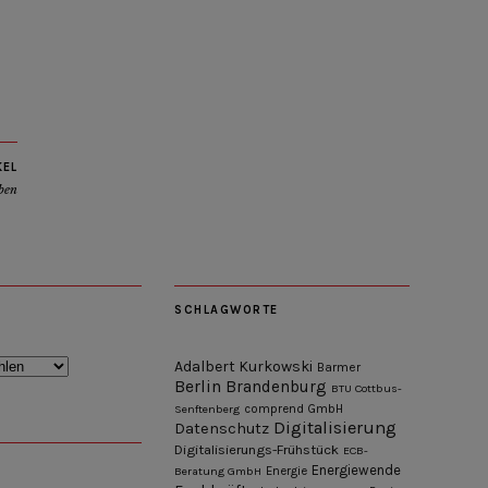
KEL
ben
SCHLAGWORTE
Adalbert Kurkowski
Barmer
Berlin
Brandenburg
BTU Cottbus-
Senftenberg
comprend GmbH
Digitalisierung
Datenschutz
Digitalisierungs-Frühstück
ECB-
Energiewende
Beratung GmbH
Energie