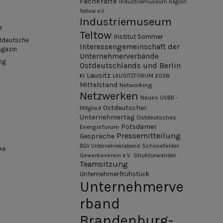
Fachkräfte
Industriemuseum Region
Teltow e.V.
Industriemuseum
r
Teltow
Institut Sommer
tdeutsche
Interessengemeinschaft der
agazin
Unternehmerverbände
ng
Ostdeutschlands und Berlin
Lausitz
KI
LAUSITZFORUM 2038
Mittelstand
Networking
Netzwerken
Neues UVBB -
Ostdeutscher
Mitglied
Unternehmertag
Ostdeutsches
Potsdamer
Energieforum
Pressemitteilung
Gespräche
Schönefelder
RGV Unternehmerabend
ke
Gewerbeverein e.V.
Strukturwandel
Teamsitzung
Unternehmerfrühstück
Unternehmerve
rband
Brandenburg-