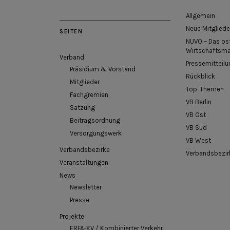
Allgemein
Neue Mitgliede
SEITEN
NUVO – Das os
Wirtschaftsm
Verband
Pressemitteilu
Präsidium & Vorstand
Rückblick
Mitglieder
Top-Themen
Fachgremien
VB Berlin
Satzung
VB Ost
Beitragsordnung
VB Süd
Versorgungswerk
VB West
Verbandsbezirke
Verbandsbezir
Veranstaltungen
News
Newsletter
Presse
Projekte
ERFA-KV / Kombinierter Verkehr