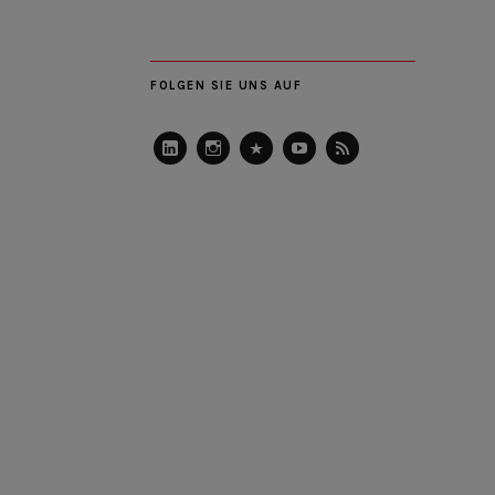
FOLGEN SIE UNS AUF
LinkedIn
Instagram
Slideshare
Youtube
RSS
Feed