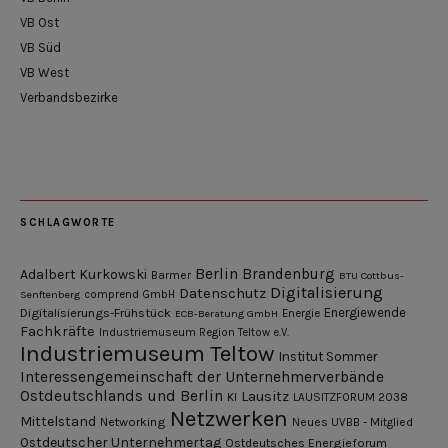
VB Ost
VB Süd
VB West
Verbandsbezirke
SCHLAGWORTE
Berlin
Brandenburg
Adalbert Kurkowski
Barmer
BTU Cottbus-
Digitalisierung
Datenschutz
Senftenberg
comprend GmbH
Digitalisierungs-Frühstück
Energiewende
ECB-Beratung GmbH
Energie
Fachkräfte
Industriemuseum Region Teltow e.V.
Industriemuseum Teltow
Institut Sommer
Interessengemeinschaft der Unternehmerverbände
Ostdeutschlands und Berlin
Lausitz
KI
LAUSITZFORUM 2038
Netzwerken
Mittelstand
Networking
Neues UVBB - Mitglied
Ostdeutscher Unternehmertag
Ostdeutsches Energieforum