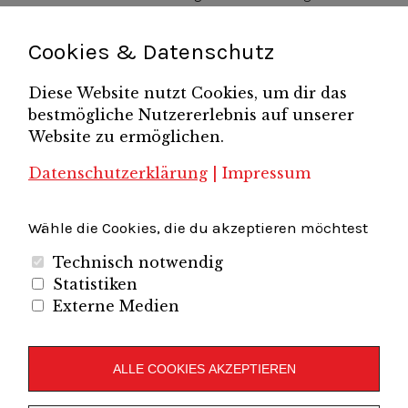
Pressemitteilung
Potsdamer Gespräche
RGV Unternehmerabend
Teamsitzung
Schönefelder Gewerbeverein e.V.
Strukturwandel
Cookies & Datenschutz
Unternehmerfrühstück
Unternehmerverband
Diese Website nutzt Cookies, um dir das
Brandenburg-Berlin e.V.
bestmögliche Nutzererlebnis auf unserer
Unternehmerverband Sachsen e.V.
Unternehmervereinigung Uckermark
Website zu ermöglichen.
Unternehmervereinigung Uckermark e.V.
VB
UV BB
UV Sachsen e.V.
Südbrandenburg
VB Westbrandenburg
Vereinigung
Datenschutzerklärung
|
Impressum
Wirtschaftshof Spandau e.V.
Volkswirtschaftlicher Dialog
Wirtschaftsinitiative
Wirtschaftsförderung Potsdam
Flughafenregion Brandenburg
Wähle die Cookies, die du akzeptieren möchtest
Technisch notwendig
Statistiken
Externe Medien
Unternehmerverband Brandenburg-Berlin e.V.
Folgen Sie uns auf
ALLE COOKIES AKZEPTIEREN