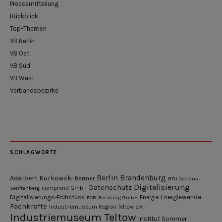
Pressemitteilung
Rückblick
Top-Themen
VB Berlin
VB Ost
VB Süd
VB West
Verbandsbezirke
SCHLAGWORTE
Berlin
Brandenburg
Adalbert Kurkowski
Barmer
BTU Cottbus-
Digitalisierung
Datenschutz
Senftenberg
comprend GmbH
Digitalisierungs-Frühstück
Energiewende
ECB-Beratung GmbH
Energie
Fachkräfte
Industriemuseum Region Teltow e.V.
Industriemuseum Teltow
Institut Sommer