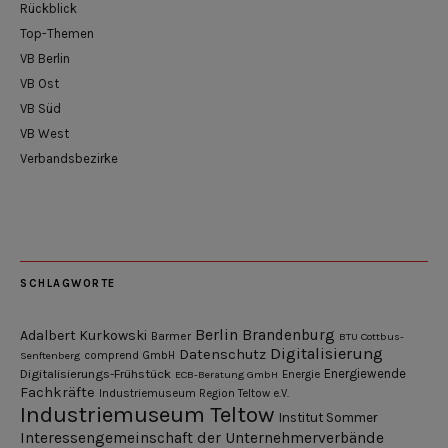
Rückblick
Top-Themen
VB Berlin
VB Ost
VB Süd
VB West
Verbandsbezirke
SCHLAGWORTE
Berlin
Brandenburg
Adalbert Kurkowski
Barmer
BTU Cottbus-
Digitalisierung
Datenschutz
Senftenberg
comprend GmbH
Digitalisierungs-Frühstück
Energiewende
ECB-Beratung GmbH
Energie
Fachkräfte
Industriemuseum Region Teltow e.V.
Industriemuseum Teltow
Institut Sommer
Interessengemeinschaft der Unternehmerverbände