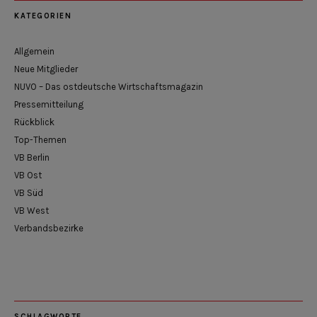
KATEGORIEN
Allgemein
Neue Mitglieder
NUVO – Das ostdeutsche Wirtschaftsmagazin
Pressemitteilung
Rückblick
Top-Themen
VB Berlin
VB Ost
VB Süd
VB West
Verbandsbezirke
SCHLAGWORTE