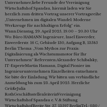
Unternehmer,liebe Freunde der Vereinigung
Wirtschaftshof Spandau, hiermit laden wir Sie
herzlich zum dritten Vortrag unserer Vortragsreihe
„Unternehmen im digitalen Wandel: Moderne
Werkzeuge für nachhaltigen Erfolg“ ein.
Wann:Dienstag, 29. April 2025, 19.00 – 20.30 Uhr
Wo: Büro HAMANN Ingenieure, Insel Eiswerder,
Eiswerderstr. 16 C, Gebäude 130, Aufgang B, 13585
Berlin Thema: „Vom Mythos zur Praxis:
Digitalisierung als Wachstumsmotor für Ihr
Unternehmen“ Referenten:Alexander Schibalsky,
IT-ExperteMartin Hamann, Digital Pionier im
Ingenieurunternehmen Einzelheiten entnehmen
Sie bitte der Einladung. Wir bitten um verbindliche
Anmeldung bis zum 23. April 2025. Herzliche
GrüßeJulia
RothGeschäftsstellenleiterinVereinigung
Wirtschaftshof Spandau e. V.& Stiftung
WirtschaftshofBreite Str. 37, 13597 BerlinTel.: 030 /