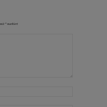
d mit
*
markiert