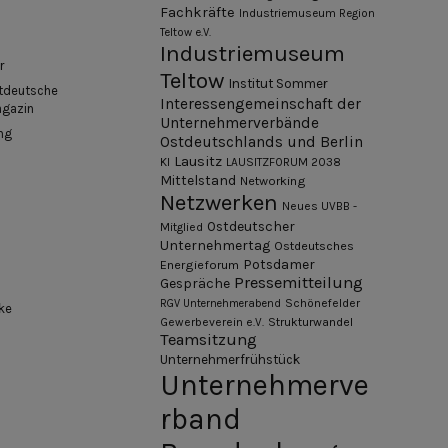
Fachkräfte
Industriemuseum Region
Teltow e.V.
Industriemuseum
r
Teltow
Institut Sommer
tdeutsche
Interessengemeinschaft der
agazin
Unternehmerverbände
ng
Ostdeutschlands und Berlin
Lausitz
KI
LAUSITZFORUM 2038
Mittelstand
Networking
Netzwerken
Neues UVBB -
Ostdeutscher
Mitglied
Unternehmertag
Ostdeutsches
Potsdamer
Energieforum
Pressemitteilung
Gespräche
Schönefelder
RGV Unternehmerabend
ke
Gewerbeverein e.V.
Strukturwandel
Teamsitzung
Unternehmerfrühstück
Unternehmerve
rband