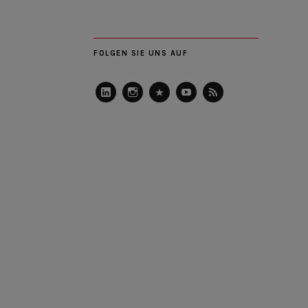
FOLGEN SIE UNS AUF
LinkedIn
Instagram
Slideshare
Youtube
RSS
Feed