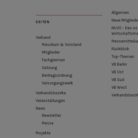
Allgemein
Neue Mitgliede
SEITEN
NUVO – Das os
Wirtschaftsm
Verband
Pressemitteilu
Präsidium & Vorstand
Rückblick
Mitglieder
Top-Themen
Fachgremien
VB Berlin
Satzung
VB Ost
Beitragsordnung
VB Süd
Versorgungswerk
VB West
Verbandsbezirke
Verbandsbezir
Veranstaltungen
News
Newsletter
Presse
Projekte