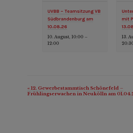
UVBB – Teamsitzung VB
Unte
Südbrandenburg am
mit 
10.08.26
13.0
10. August, 10:00
13. A
–
12:00
20:3
«
12. Gewerbestammtisch Schönefeld –
Veranstaltung-
Frühlingserwachen in Neukölln am 01.04.
Navigation