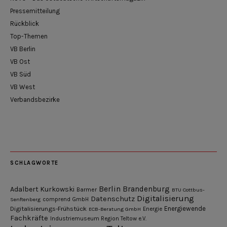
Pressemitteilung
Rückblick
Top-Themen
VB Berlin
VB Ost
VB Süd
VB West
Verbandsbezirke
SCHLAGWORTE
Berlin
Brandenburg
Adalbert Kurkowski
Barmer
BTU Cottbus-
Digitalisierung
Datenschutz
Senftenberg
comprend GmbH
Digitalisierungs-Frühstück
Energiewende
ECB-Beratung GmbH
Energie
Fachkräfte
Industriemuseum Region Teltow e.V.