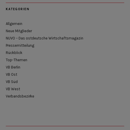
KATEGORIEN
Allgemein
Neue Mitglieder
NUVO – Das ostdeutsche Wirtschaftsmagazin
Pressemitteilung
Rückblick
Top-Themen
VB Berlin
VB Ost
VB Süd
VB West
Verbandsbezirke