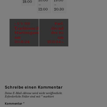
10:00
19:00
18:00
–
–
12:00
20:30
Veranstaltung-
«
UV BB –
Parl.
Navigation
Traditionelles
Abend
Martinsgansessen
der IG
am
am
20.11.24
27.11.24
»
Schreibe einen Kommentar
Deine E-Mail-Adresse wird nicht veröffentlicht.
Erforderliche Felder sind mit
*
markiert
Kommentar
*