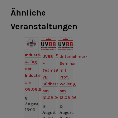
Ähnliche
Veranstaltungen
Industriemuseum:
UVBB
Unternehmer-
4. Tag
–
Seminar
der
Teamsitzung
mit
Industriekultur
VB
Prof.
am
Südbrandenburg
Weiler
08.08.26
am
am
10.08.26
13.08.26
8.
August,
10.
13.
13:00
August,
August,
–