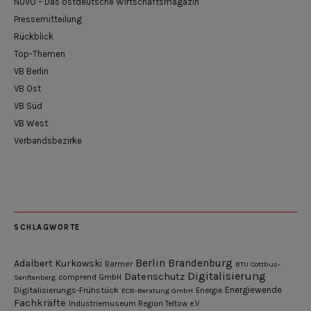
NUVO – Das ostdeutsche Wirtschaftsmagazin
Pressemitteilung
Rückblick
Top-Themen
VB Berlin
VB Ost
VB Süd
VB West
Verbandsbezirke
SCHLAGWORTE
Berlin
Brandenburg
Adalbert Kurkowski
Barmer
BTU Cottbus-
Digitalisierung
Datenschutz
Senftenberg
comprend GmbH
Digitalisierungs-Frühstück
Energiewende
ECB-Beratung GmbH
Energie
Fachkräfte
Industriemuseum Region Teltow e.V.