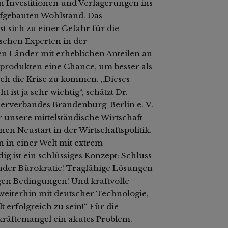
 Investitionen und Verlagerungen ins
fgebauten Wohlstand. Das
st sich zu einer Gefahr für die
n sehen Experten in der
en Länder mit erheblichen Anteilen an
produkten eine Chance, um besser als
rch die Krise zu kommen. „Dieses
ist ja sehr wichtig“, schätzt Dr.
erverbandes Brandenburg-Berlin e. V.
 unsere mittelständische Wirtschaft
en Neustart in der Wirtschaftspolitik.
n in einer Welt mit extrem
 ist ein schlüssiges Konzept: Schluss
nder Bürokratie! Tragfähige Lösungen
gen Bedingungen! Und kraftvolle
weiterhin mit deutscher Technologie,
 erfolgreich zu sein!“ Für die
kräftemangel ein akutes Problem.