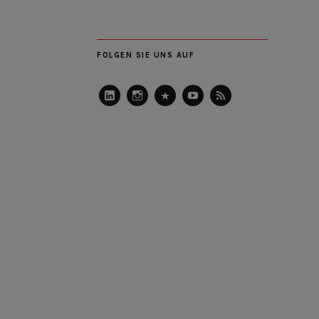
FOLGEN SIE UNS AUF
LinkedIn
Instagram
Slideshare
Youtube
RSS
Feed