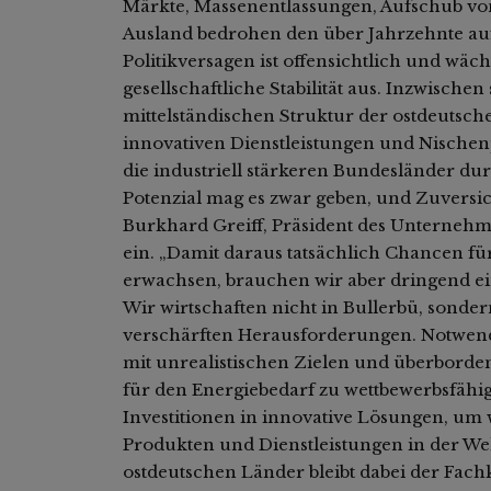
Märkte, Massenentlassungen, Aufschub von
Ausland bedrohen den über Jahrzehnte au
Politikversagen ist offensichtlich und wäch
gesellschaftliche Stabilität aus. Inzwische
mittelständischen Struktur der ostdeutsch
innovativen Dienstleistungen und Nischen
die industriell stärkeren Bundesländer du
Potenzial mag es zwar geben, und Zuversicht 
Burkhard Greiff, Präsident des Unternehm
ein. „Damit daraus tatsächlich Chancen für
erwachsen, brauchen wir aber dringend ein
Wir wirtschaften nicht in Bullerbü, sonder
verschärften Herausforderungen. Notwendig
mit unrealistischen Zielen und überborde
für den Energiebedarf zu wettbewerbsfähi
Investitionen in innovative Lösungen, um 
Produkten und Dienstleistungen in der Welt
ostdeutschen Länder bleibt dabei der Fach