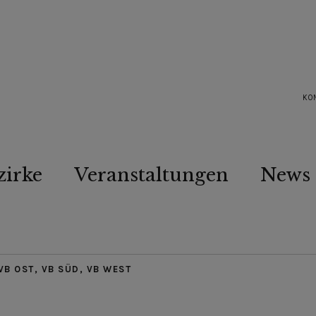
KO
zirke
Veranstaltungen
News
VB OST
,
VB SÜD
,
VB WEST