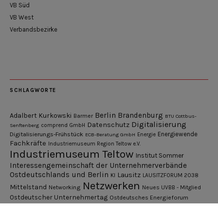
VB Süd
VB West
Verbandsbezirke
SCHLAGWORTE
Berlin
Brandenburg
Adalbert Kurkowski
Barmer
BTU Cottbus-
Digitalisierung
Datenschutz
Senftenberg
comprend GmbH
Digitalisierungs-Frühstück
Energiewende
ECB-Beratung GmbH
Energie
Fachkräfte
Industriemuseum Region Teltow e.V.
Industriemuseum Teltow
Institut Sommer
Interessengemeinschaft der Unternehmerverbände
Ostdeutschlands und Berlin
Lausitz
KI
LAUSITZFORUM 2038
Netzwerken
Mittelstand
Networking
Neues UVBB - Mitglied
Ostdeutscher Unternehmertag
Ostdeutsches Energieforum
Pressemitteilung
Potsdamer Gespräche
RGV Unternehmerabend
Teamsitzung
Schönefelder Gewerbeverein e.V.
Strukturwandel