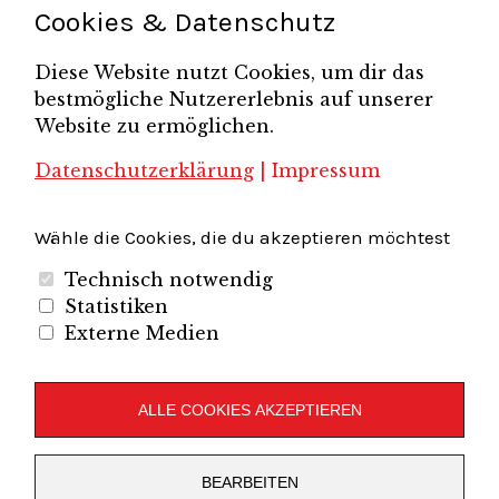
Cookies & Datenschutz
Unternehmerfrühstück
Unternehmerverband
Diese Website nutzt Cookies, um dir das
Brandenburg-Berlin e.V.
bestmögliche Nutzererlebnis auf unserer
Unternehmerverband Sachsen e.V.
Unternehmervereinigung Uckermark
Website zu ermöglichen.
Unternehmervereinigung Uckermark e.V.
VB
UV BB
UV Sachsen e.V.
Südbrandenburg
VB Westbrandenburg
Vereinigung
Datenschutzerklärung
|
Impressum
Wirtschaftshof Spandau e.V.
Volkswirtschaftlicher Dialog
Wirtschaftsinitiative
Wirtschaftsförderung Potsdam
Flughafenregion Brandenburg
Wähle die Cookies, die du akzeptieren möchtest
Technisch notwendig
Statistiken
Externe Medien
Unternehmerverband Brandenburg-Berlin e.V.
Folgen Sie uns auf
ALLE COOKIES AKZEPTIEREN
LinkedIn
Instagram
Slideshare
Youtube
RSS
BEARBEITEN
Feed