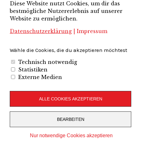
Diese Website nutzt Cookies, um dir das
Brandenburg-Berlin e.V.
bestmögliche Nutzererlebnis auf unserer
Unternehmerverband Sachsen e.V.
Unternehmervereinigung Uckermark
Website zu ermöglichen.
Unternehmervereinigung Uckermark e.V.
VB
UV BB
UV Sachsen e.V.
Südbrandenburg
VB Westbrandenburg
Vereinigung
Datenschutzerklärung
|
Impressum
Wirtschaftshof Spandau e.V.
Volkswirtschaftlicher Dialog
Wirtschaftsinitiative
Wirtschaftsförderung Potsdam
Flughafenregion Brandenburg
Wähle die Cookies, die du akzeptieren möchtest
Technisch notwendig
Statistiken
Externe Medien
Unternehmerverband Brandenburg-Berlin e.V.
Folgen Sie uns auf
ALLE COOKIES AKZEPTIEREN
LinkedIn
Instagram
Slideshare
Youtube
RSS
BEARBEITEN
Feed
Copyright © 2019
UVBB
Nur notwendige Cookies akzeptieren
Stolz präsentiert von
WordPress
Theme: Zuki von
Elmastudio