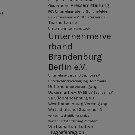
Pressemitteilung
Gespräche
Schönefelder
RGV Unternehmerabend
ke
Gewerbeverein e.V.
Strukturwandel
Teamsitzung
Unternehmerfrühstück
Unternehmerve
rband
Brandenburg-
Berlin e.V.
Unternehmerverband Sachsen e.V.
Unternehmervereinigung Uckermark
Unternehmervereinigung
Uckermark e.V.
UV BB
UV Sachsen e.V.
VB Südbrandenburg
VB
Westbrandenburg
Vereinigung
Wirtschaftshof Spandau e.V.
Volkswirtschaftlicher Dialog
Wirtschaftsförderung Potsdam
Wirtschaftsinitiative
Flughafenregion