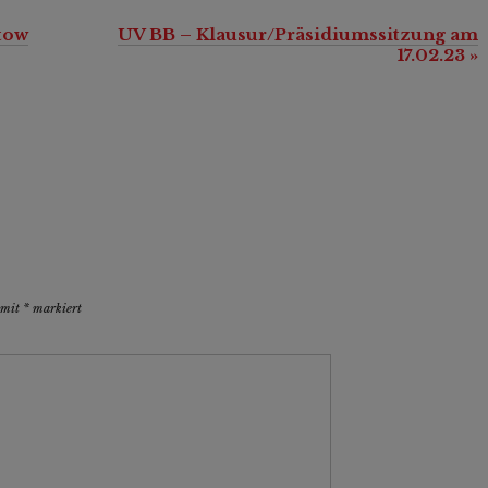
tow
UV BB – Klausur/Präsidiumssitzung am
17.02.23
»
d mit
*
markiert