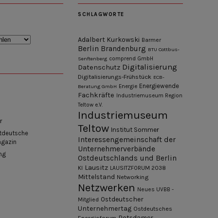
SCHLAGWORTE
Adalbert Kurkowski
Barmer
Berlin
Brandenburg
BTU Cottbus-
Senftenberg
comprend GmbH
Digitalisierung
Datenschutz
Digitalisierungs-Frühstück
ECB-
Energiewende
Beratung GmbH
Energie
Fachkräfte
Industriemuseum Region
Teltow e.V.
Industriemuseum
r
Teltow
Institut Sommer
tdeutsche
Interessengemeinschaft der
agazin
Unternehmerverbände
ng
Ostdeutschlands und Berlin
Lausitz
KI
LAUSITZFORUM 2038
Mittelstand
Networking
Netzwerken
Neues UVBB -
Ostdeutscher
Mitglied
Unternehmertag
Ostdeutsches
Potsdamer
Energieforum