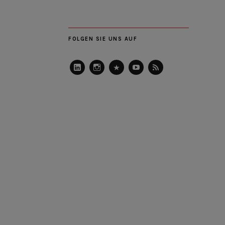
FOLGEN SIE UNS AUF
LinkedIn
Instagram
Slideshare
Youtube
RSS
Feed