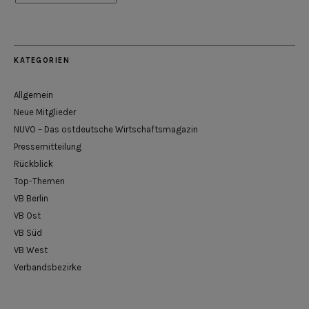
KATEGORIEN
Allgemein
Neue Mitglieder
NUVO – Das ostdeutsche Wirtschaftsmagazin
Pressemitteilung
Rückblick
Top-Themen
VB Berlin
VB Ost
VB Süd
VB West
Verbandsbezirke