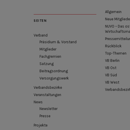
Allgemein
Neue Mitgliede
SEITEN
NUVO – Das os
Wirtschaftsm
Verband
Pressemitteilu
Präsidium & Vorstand
Rückblick
Mitglieder
Top-Themen
Fachgremien
VB Berlin
Satzung
VB Ost
Beitragsordnung
VB Süd
Versorgungswerk
VB West
Verbandsbezirke
Verbandsbezir
Veranstaltungen
News
Newsletter
Presse
Projekte