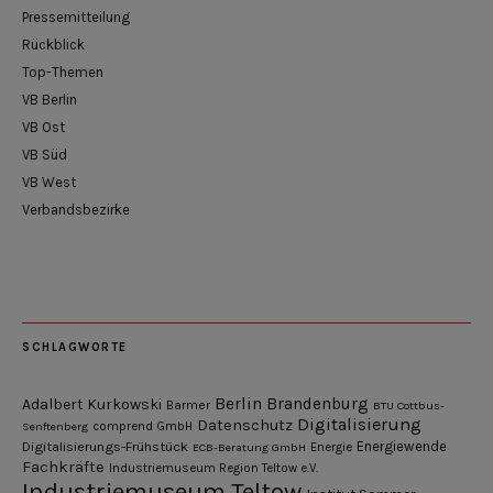
Pressemitteilung
Rückblick
Top-Themen
VB Berlin
VB Ost
VB Süd
VB West
Verbandsbezirke
SCHLAGWORTE
Berlin
Brandenburg
Adalbert Kurkowski
Barmer
BTU Cottbus-
Digitalisierung
Datenschutz
Senftenberg
comprend GmbH
Digitalisierungs-Frühstück
Energiewende
ECB-Beratung GmbH
Energie
Fachkräfte
Industriemuseum Region Teltow e.V.
Industriemuseum Teltow