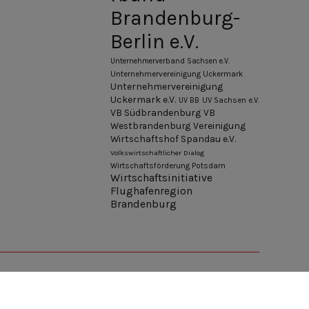
Brandenburg-
Berlin e.V.
Unternehmerverband Sachsen e.V.
Unternehmervereinigung Uckermark
Unternehmervereinigung
Uckermark e.V.
UV BB
UV Sachsen e.V.
VB Südbrandenburg
VB
Westbrandenburg
Vereinigung
Wirtschaftshof Spandau e.V.
Volkswirtschaftlicher Dialog
Wirtschaftsförderung Potsdam
Wirtschaftsinitiative
Flughafenregion
Brandenburg