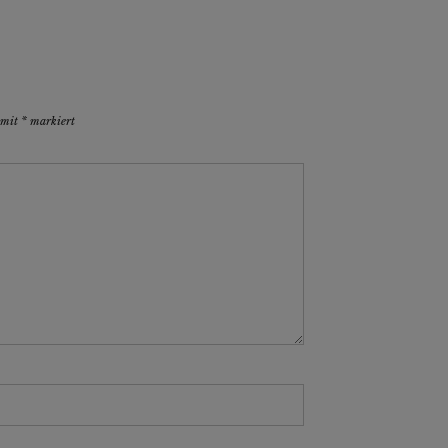
d mit
*
markiert