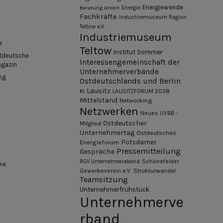
Energiewende
Beratung GmbH
Energie
Fachkräfte
Industriemuseum Region
Teltow e.V.
Industriemuseum
r
Teltow
Institut Sommer
tdeutsche
Interessengemeinschaft der
agazin
Unternehmerverbände
ng
Ostdeutschlands und Berlin
Lausitz
KI
LAUSITZFORUM 2038
Mittelstand
Networking
Netzwerken
Neues UVBB -
Ostdeutscher
Mitglied
Unternehmertag
Ostdeutsches
Potsdamer
Energieforum
Pressemitteilung
Gespräche
Schönefelder
RGV Unternehmerabend
ke
Gewerbeverein e.V.
Strukturwandel
Teamsitzung
Unternehmerfrühstück
Unternehmerve
rband