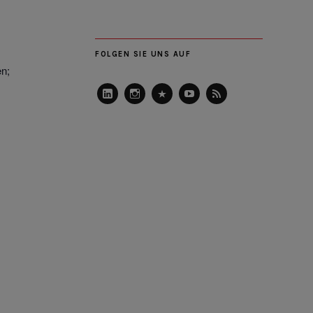
FOLGEN SIE UNS AUF
en;
LinkedIn
Instagram
Slideshare
Youtube
RSS
Feed