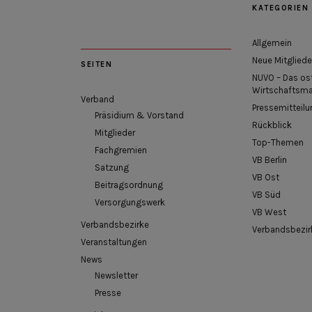
KATEGORIEN
Allgemein
Neue Mitgliede
SEITEN
NUVO – Das os
Wirtschaftsm
Verband
Pressemitteilu
Präsidium & Vorstand
Rückblick
Mitglieder
Top-Themen
Fachgremien
VB Berlin
Satzung
VB Ost
Beitragsordnung
VB Süd
Versorgungswerk
VB West
Verbandsbezirke
Verbandsbezir
Veranstaltungen
News
Newsletter
Presse