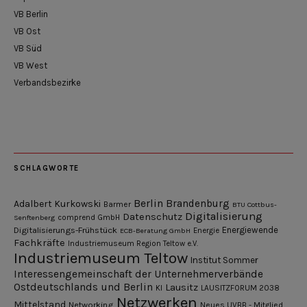
VB Berlin
VB Ost
VB Süd
VB West
Verbandsbezirke
SCHLAGWORTE
Berlin
Brandenburg
Adalbert Kurkowski
Barmer
BTU Cottbus-
Digitalisierung
Datenschutz
Senftenberg
comprend GmbH
Digitalisierungs-Frühstück
Energiewende
ECB-Beratung GmbH
Energie
Fachkräfte
Industriemuseum Region Teltow e.V.
Industriemuseum Teltow
Institut Sommer
Interessengemeinschaft der Unternehmerverbände
Ostdeutschlands und Berlin
Lausitz
KI
LAUSITZFORUM 2038
Netzwerken
Mittelstand
Networking
Neues UVBB - Mitglied