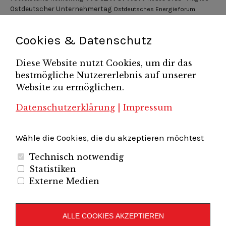
Ostdeutscher Unternehmertag
Ostdeutsches Energieforum
Pressemitteilung
Potsdamer Gespräche
RGV Unternehmerabend
Teamsitzung
Schönefelder Gewerbeverein e.V.
Strukturwandel
Cookies & Datenschutz
Unternehmerfrühstück
Unternehmerverband
Diese Website nutzt Cookies, um dir das
Brandenburg-Berlin e.V.
bestmögliche Nutzererlebnis auf unserer
Unternehmerverband Sachsen e.V.
Unternehmervereinigung Uckermark
Website zu ermöglichen.
Unternehmervereinigung Uckermark e.V.
VB
UV BB
UV Sachsen e.V.
Südbrandenburg
VB Westbrandenburg
Vereinigung
Datenschutzerklärung
|
Impressum
Wirtschaftshof Spandau e.V.
Volkswirtschaftlicher Dialog
Wirtschaftsinitiative
Wirtschaftsförderung Potsdam
Flughafenregion Brandenburg
Wähle die Cookies, die du akzeptieren möchtest
Technisch notwendig
Statistiken
Externe Medien
Unternehmerverband Brandenburg-Berlin e.V.
Folgen Sie uns auf
ALLE COOKIES AKZEPTIEREN