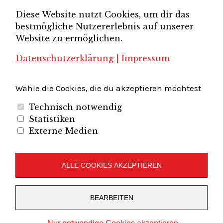
Unternehmerverband
Diese Website nutzt Cookies, um dir das
Brandenburg-Berlin e.V.
bestmögliche Nutzererlebnis auf unserer
Unternehmerverband Sachsen e.V.
Unternehmervereinigung Uckermark
Website zu ermöglichen.
Unternehmervereinigung Uckermark e.V.
VB
UV BB
UV Sachsen e.V.
Südbrandenburg
VB Westbrandenburg
Vereinigung
Datenschutzerklärung
|
Impressum
Wirtschaftshof Spandau e.V.
Volkswirtschaftlicher Dialog
Wirtschaftsinitiative
Wirtschaftsförderung Potsdam
Flughafenregion Brandenburg
Wähle die Cookies, die du akzeptieren möchtest
Technisch notwendig
Statistiken
Externe Medien
Unternehmerverband Brandenburg-Berlin e.V.
Folgen Sie uns auf
ALLE COOKIES AKZEPTIEREN
LinkedIn
Instagram
Slideshare
Youtube
RSS
BEARBEITEN
Feed
Copyright © 2019
UVBB
Stolz präsentiert von
WordPress