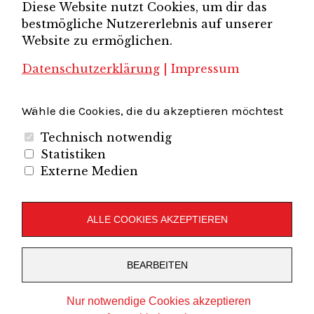
Diese Website nutzt Cookies, um dir das
Brandenburg-Berlin e.V.
bestmögliche Nutzererlebnis auf unserer
Unternehmerverband Sachsen e.V.
Unternehmervereinigung Uckermark
Website zu ermöglichen.
Unternehmervereinigung Uckermark e.V.
VB
UV BB
UV Sachsen e.V.
Südbrandenburg
VB Westbrandenburg
Vereinigung
Datenschutzerklärung
|
Impressum
Wirtschaftshof Spandau e.V.
Volkswirtschaftlicher Dialog
Wirtschaftsinitiative
Wirtschaftsförderung Potsdam
Flughafenregion Brandenburg
Wähle die Cookies, die du akzeptieren möchtest
Technisch notwendig
Statistiken
Externe Medien
Unternehmerverband Brandenburg-Berlin e.V.
Folgen Sie uns auf
ALLE COOKIES AKZEPTIEREN
LinkedIn
Instagram
Slideshare
Youtube
RSS
BEARBEITEN
Feed
Copyright © 2019
UVBB
Stolz präsentiert von
WordPress
Nur notwendige Cookies akzeptieren
Theme: Zuki von
Elmastudio