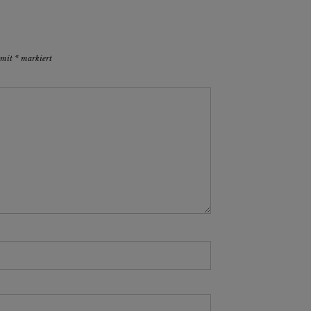
d mit
*
markiert