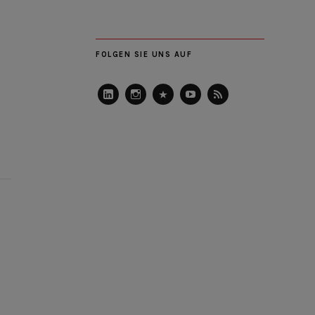
FOLGEN SIE UNS AUF
LinkedIn
Instagram
Slideshare
Youtube
RSS
Feed