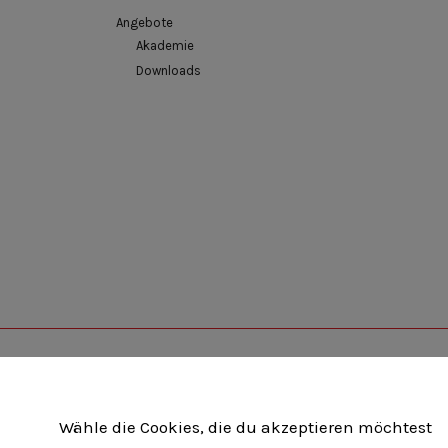
Angebote
Akademie
Downloads
Unternehmerverband Brandenburg-Berlin e.V
Wähle die Cookies, die du akzeptieren möchtest