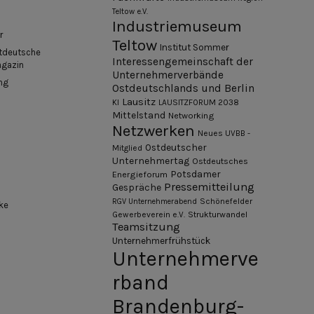
Teltow e.V.
Industriemuseum
r
Teltow
Institut Sommer
tdeutsche
Interessengemeinschaft der
agazin
Unternehmerverbände
ng
Ostdeutschlands und Berlin
Lausitz
KI
LAUSITZFORUM 2038
Mittelstand
Networking
Netzwerken
Neues UVBB -
Ostdeutscher
Mitglied
Unternehmertag
Ostdeutsches
Potsdamer
Energieforum
Pressemitteilung
Gespräche
Schönefelder
RGV Unternehmerabend
ke
Gewerbeverein e.V.
Strukturwandel
Teamsitzung
Unternehmerfrühstück
Unternehmerve
rband
Brandenburg-