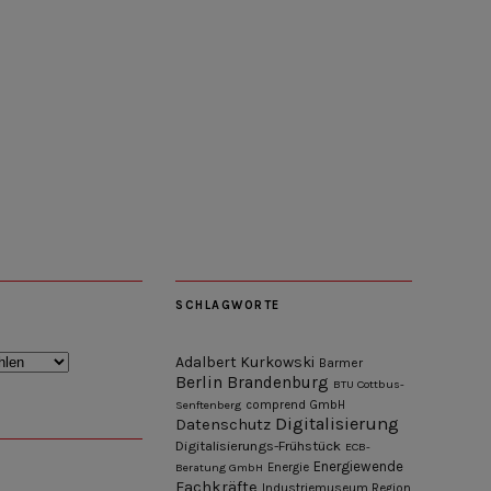
SCHLAGWORTE
Adalbert Kurkowski
Barmer
Berlin
Brandenburg
BTU Cottbus-
Senftenberg
comprend GmbH
Digitalisierung
Datenschutz
Digitalisierungs-Frühstück
ECB-
Energiewende
Beratung GmbH
Energie
Fachkräfte
Industriemuseum Region