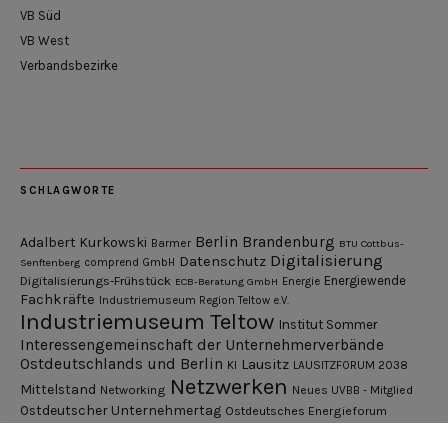
VB Süd
VB West
Verbandsbezirke
SCHLAGWORTE
Berlin
Brandenburg
Adalbert Kurkowski
Barmer
BTU Cottbus-
Digitalisierung
Datenschutz
Senftenberg
comprend GmbH
Digitalisierungs-Frühstück
Energiewende
ECB-Beratung GmbH
Energie
Fachkräfte
Industriemuseum Region Teltow e.V.
Industriemuseum Teltow
Institut Sommer
Interessengemeinschaft der Unternehmerverbände
Ostdeutschlands und Berlin
Lausitz
KI
LAUSITZFORUM 2038
Netzwerken
Mittelstand
Networking
Neues UVBB - Mitglied
Ostdeutscher Unternehmertag
Ostdeutsches Energieforum
Pressemitteilung
Potsdamer Gespräche
RGV Unternehmerabend
Teamsitzung