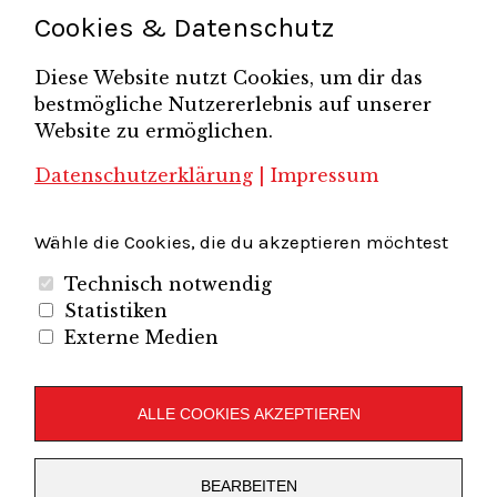
Schönefelder Gewerbeverein e.V.
Strukturwandel
Cookies & Datenschutz
Unternehmerfrühstück
Unternehmerverband
Diese Website nutzt Cookies, um dir das
Brandenburg-Berlin e.V.
bestmögliche Nutzererlebnis auf unserer
Unternehmerverband Sachsen e.V.
Unternehmervereinigung Uckermark
Website zu ermöglichen.
Unternehmervereinigung Uckermark e.V.
VB
UV BB
UV Sachsen e.V.
Südbrandenburg
VB Westbrandenburg
Vereinigung
Datenschutzerklärung
|
Impressum
Wirtschaftshof Spandau e.V.
Volkswirtschaftlicher Dialog
Wirtschaftsinitiative
Wirtschaftsförderung Potsdam
Flughafenregion Brandenburg
Wähle die Cookies, die du akzeptieren möchtest
Technisch notwendig
Statistiken
Externe Medien
Unternehmerverband Brandenburg-Berlin e.V.
Folgen Sie uns auf
ALLE COOKIES AKZEPTIEREN
LinkedIn
Instagram
Slideshare
Youtube
RSS
BEARBEITEN