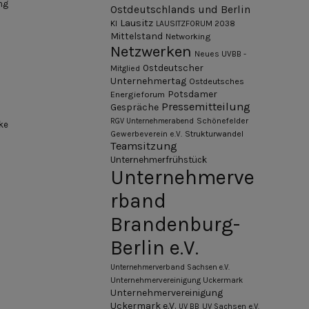
ng
Ostdeutschlands und Berlin
Lausitz
KI
LAUSITZFORUM 2038
Mittelstand
Networking
Netzwerken
Neues UVBB -
Ostdeutscher
Mitglied
Unternehmertag
Ostdeutsches
Potsdamer
Energieforum
Pressemitteilung
Gespräche
Schönefelder
RGV Unternehmerabend
ke
Gewerbeverein e.V.
Strukturwandel
Teamsitzung
Unternehmerfrühstück
Unternehmerve
rband
Brandenburg-
Berlin e.V.
Unternehmerverband Sachsen e.V.
Unternehmervereinigung Uckermark
Unternehmervereinigung
Uckermark e.V.
UV BB
UV Sachsen e.V.