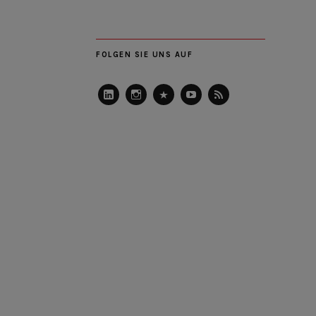
FOLGEN SIE UNS AUF
LinkedIn
Instagram
Slideshare
Youtube
RSS
Feed