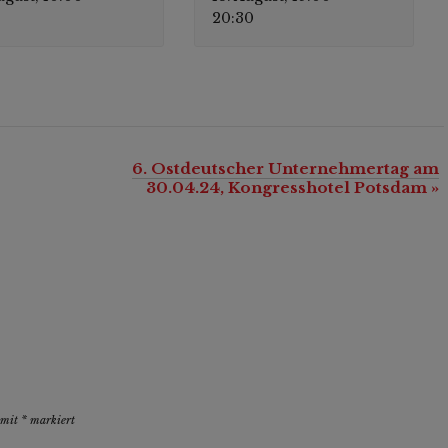
0
20:30
6. Ostdeutscher Unternehmertag am
30.04.24, Kongresshotel Potsdam
»
d mit
*
markiert