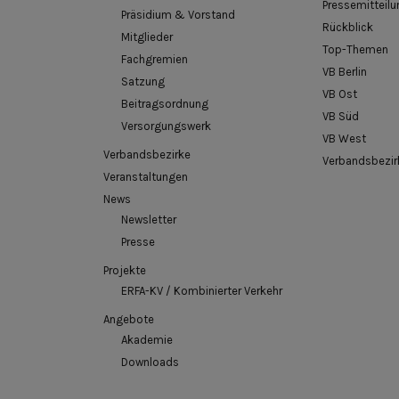
Pressemitteilu
Präsidium & Vorstand
Rückblick
Mitglieder
Top-Themen
Fachgremien
VB Berlin
Satzung
VB Ost
Beitragsordnung
VB Süd
Versorgungswerk
VB West
Verbandsbezirke
Verbandsbezir
Veranstaltungen
News
Newsletter
Presse
Projekte
ERFA-KV / Kombinierter Verkehr
Angebote
Akademie
Downloads