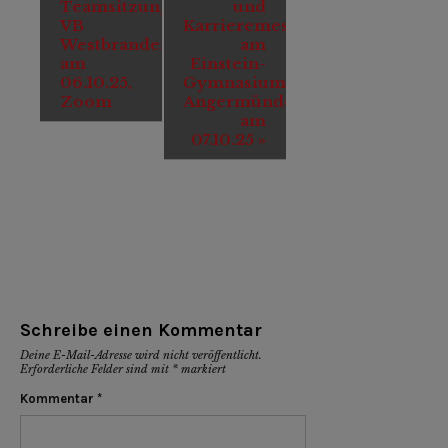
Navigation
Teamsitzung
und
VB
Karrieremesse
Westbrandenburg
am
am
Einstein-
06.10.25,
Gymnasium
Zoom
Angermünde
am
07.10.25
»
Schreibe einen Kommentar
Deine E-Mail-Adresse wird nicht veröffentlicht.
Erforderliche Felder sind mit
*
markiert
Kommentar
*