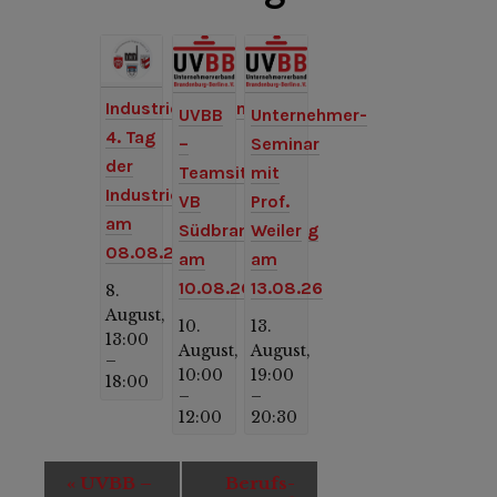
Industriemuseum:
UVBB
Unternehmer-
4. Tag
–
Seminar
der
Teamsitzung
mit
Industriekultur
VB
Prof.
am
Südbrandenburg
Weiler
08.08.26
am
am
10.08.26
13.08.26
8.
August,
10.
13.
13:00
August,
August,
–
10:00
19:00
18:00
–
–
12:00
20:30
Veranstaltung-
«
UVBB –
Berufs-