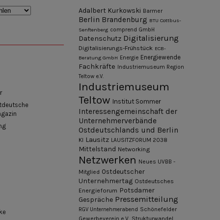
Adalbert Kurkowski
Barmer
Berlin
Brandenburg
BTU Cottbus-
Senftenberg
comprend GmbH
Digitalisierung
Datenschutz
Digitalisierungs-Frühstück
ECB-
Energiewende
Beratung GmbH
Energie
Fachkräfte
Industriemuseum Region
Teltow e.V.
Industriemuseum
r
Teltow
Institut Sommer
tdeutsche
Interessengemeinschaft der
agazin
Unternehmerverbände
ng
Ostdeutschlands und Berlin
Lausitz
KI
LAUSITZFORUM 2038
Mittelstand
Networking
Netzwerken
Neues UVBB -
Ostdeutscher
Mitglied
Unternehmertag
Ostdeutsches
Potsdamer
Energieforum
Pressemitteilung
Gespräche
Schönefelder
RGV Unternehmerabend
ke
Gewerbeverein e.V.
Strukturwandel