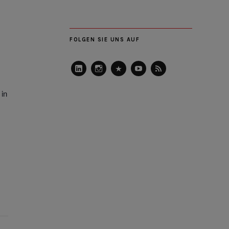
FOLGEN SIE UNS AUF
LinkedIn
Instagram
Slideshare
Youtube
RSS
Feed
 in