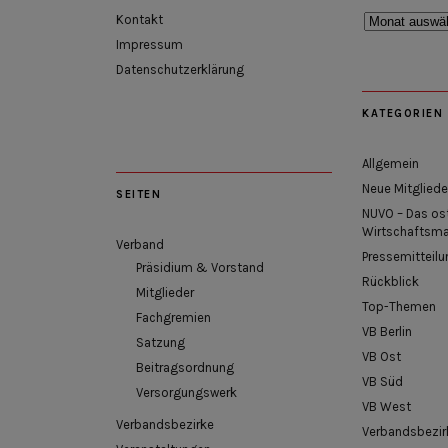
Rückblick
Kontakt
Impressum
Datenschutzerklärung
KATEGORIEN
Allgemein
Neue Mitgliede
SEITEN
NUVO – Das os
Wirtschaftsm
Verband
Pressemitteilu
Präsidium & Vorstand
Rückblick
Mitglieder
Top-Themen
Fachgremien
VB Berlin
Satzung
VB Ost
Beitragsordnung
VB Süd
Versorgungswerk
VB West
Verbandsbezirke
Verbandsbezir