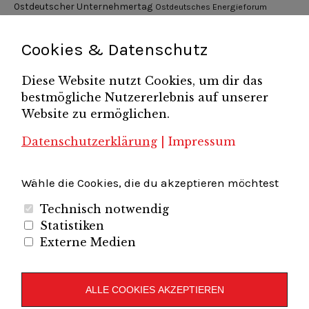
Ostdeutscher Unternehmertag
Ostdeutsches Energieforum
Pressemitteilung
Potsdamer Gespräche
RGV Unternehmerabend
Teamsitzung
Schönefelder Gewerbeverein e.V.
Strukturwandel
Cookies & Datenschutz
Unternehmerfrühstück
Unternehmerverband
Diese Website nutzt Cookies, um dir das
Brandenburg-Berlin e.V.
bestmögliche Nutzererlebnis auf unserer
Unternehmerverband Sachsen e.V.
Unternehmervereinigung Uckermark
Website zu ermöglichen.
Unternehmervereinigung Uckermark e.V.
VB
UV BB
UV Sachsen e.V.
Südbrandenburg
VB Westbrandenburg
Vereinigung
Datenschutzerklärung
|
Impressum
Wirtschaftshof Spandau e.V.
Volkswirtschaftlicher Dialog
Wirtschaftsinitiative
Wirtschaftsförderung Potsdam
Flughafenregion Brandenburg
Wähle die Cookies, die du akzeptieren möchtest
Technisch notwendig
Statistiken
Externe Medien
Unternehmerverband Brandenburg-Berlin e.V.
Folgen Sie uns auf
ALLE COOKIES AKZEPTIEREN