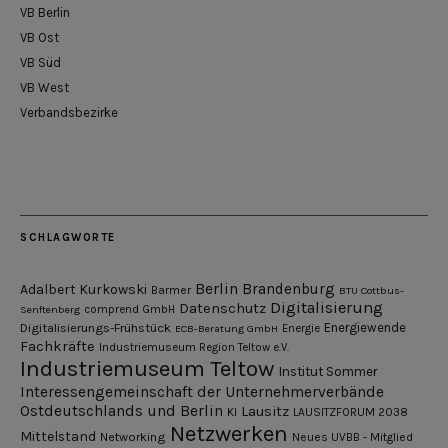
VB Berlin
VB Ost
VB Süd
VB West
Verbandsbezirke
SCHLAGWORTE
Berlin
Brandenburg
Adalbert Kurkowski
Barmer
BTU Cottbus-
Digitalisierung
Datenschutz
Senftenberg
comprend GmbH
Digitalisierungs-Frühstück
Energiewende
ECB-Beratung GmbH
Energie
Fachkräfte
Industriemuseum Region Teltow e.V.
Industriemuseum Teltow
Institut Sommer
Interessengemeinschaft der Unternehmerverbände
Ostdeutschlands und Berlin
Lausitz
KI
LAUSITZFORUM 2038
Netzwerken
Mittelstand
Networking
Neues UVBB - Mitglied