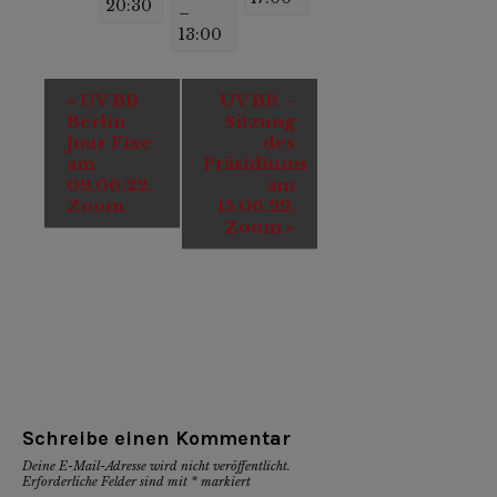
20:30
–
13:00
Veranstaltung-
«
UV BB
UV BB –
Navigation
Berlin
Sitzung
Jour Fixe
des
am
Präsidiums
09.06.22,
am
Zoom
15.06.22,
Zoom
»
Schreibe einen Kommentar
Deine E-Mail-Adresse wird nicht veröffentlicht.
Erforderliche Felder sind mit
*
markiert