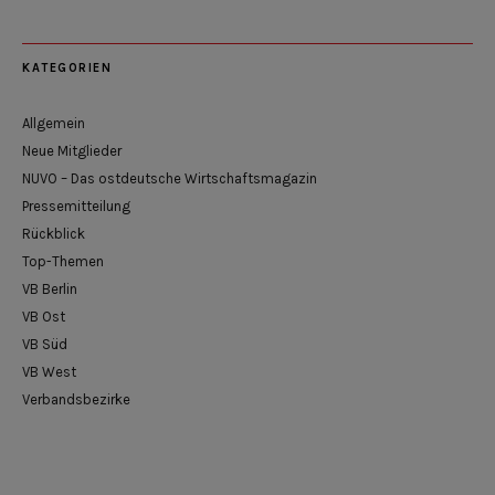
KATEGORIEN
Allgemein
Neue Mitglieder
NUVO – Das ostdeutsche Wirtschaftsmagazin
Pressemitteilung
Rückblick
Top-Themen
VB Berlin
VB Ost
VB Süd
VB West
Verbandsbezirke