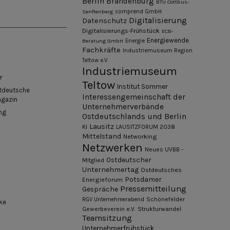
Berlin
Brandenburg
BTU Cottbus-
Senftenberg
comprend GmbH
Digitalisierung
Datenschutz
Digitalisierungs-Frühstück
ECB-
Energiewende
Beratung GmbH
Energie
Fachkräfte
Industriemuseum Region
Teltow e.V.
Industriemuseum
r
Teltow
Institut Sommer
tdeutsche
Interessengemeinschaft der
agazin
Unternehmerverbände
ng
Ostdeutschlands und Berlin
Lausitz
KI
LAUSITZFORUM 2038
Mittelstand
Networking
Netzwerken
Neues UVBB -
Ostdeutscher
Mitglied
Unternehmertag
Ostdeutsches
Potsdamer
Energieforum
Pressemitteilung
Gespräche
Schönefelder
RGV Unternehmerabend
ke
Gewerbeverein e.V.
Strukturwandel
Teamsitzung
Unternehmerfrühstück