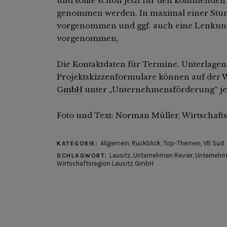
und sollte schon jetzt für den kommenden
genommen werden. In maximal einer Stund
vorgenommen und ggf. auch eine Lenkun
vorgenommen,
Die Kontaktdaten für Termine, Unterlagen
Projektskizzenformulare können auf der
W
GmbH
unter „Unternehmensförderung“ je
Foto und Text: Norman Müller, Wirtschaft
Allgemein
,
Rückblick
,
Top-Themen
,
VB Süd
KATEGORIE:
Lausitz
,
Unternehmen Revier
,
Unternehme
SCHLAGWORT:
Wirtschaftsregion Lausitz GmbH