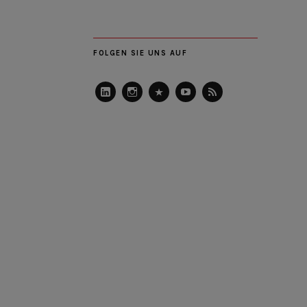
FOLGEN SIE UNS AUF
LinkedIn
Instagram
Slideshare
Youtube
RSS
Feed