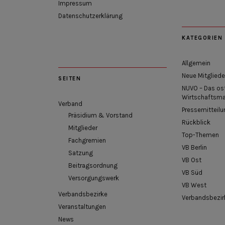
Impressum
Datenschutzerklärung
KATEGORIEN
Allgemein
Neue Mitgliede
SEITEN
NUVO – Das os
Wirtschaftsm
Verband
Pressemitteilu
Präsidium & Vorstand
Rückblick
Mitglieder
Top-Themen
Fachgremien
VB Berlin
Satzung
VB Ost
Beitragsordnung
VB Süd
Versorgungswerk
VB West
Verbandsbezirke
Verbandsbezir
Veranstaltungen
News