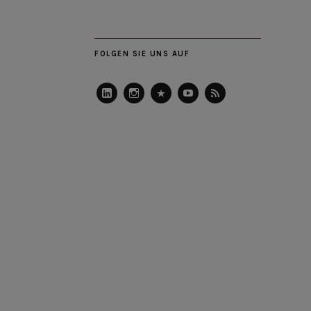
FOLGEN SIE UNS AUF
LinkedIn
Instagram
Slideshare
Youtube
RSS
Feed