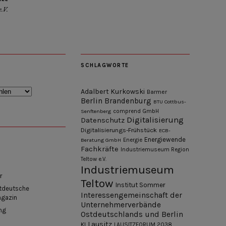
.V.
SCHLAGWORTE
Adalbert Kurkowski
Barmer
Berlin
Brandenburg
BTU Cottbus-
Senftenberg
comprend GmbH
Digitalisierung
Datenschutz
Digitalisierungs-Frühstück
ECB-
Energiewende
Beratung GmbH
Energie
Fachkräfte
Industriemuseum Region
Teltow e.V.
Industriemuseum
r
Teltow
Institut Sommer
tdeutsche
Interessengemeinschaft der
agazin
Unternehmerverbände
ng
Ostdeutschlands und Berlin
Lausitz
KI
LAUSITZFORUM 2038