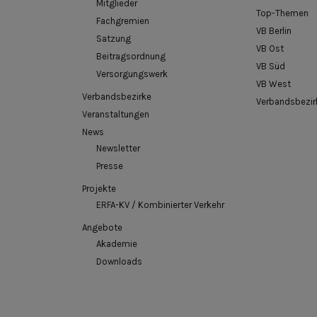
Mitglieder
Top-Themen
Fachgremien
VB Berlin
Satzung
VB Ost
Beitragsordnung
VB Süd
Versorgungswerk
VB West
Verbandsbezirke
Verbandsbezir
Veranstaltungen
News
Newsletter
Presse
Projekte
ERFA-KV / Kombinierter Verkehr
Angebote
Akademie
Downloads