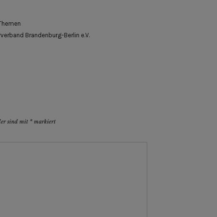
Themen
erband Brandenburg-Berlin e.V.
der sind mit
*
markiert