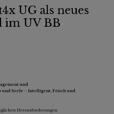
4x UG als neues
d im UV BB
anagement und
d Seele – Intelligent, Frisch und
n täglichen Herausforderungen