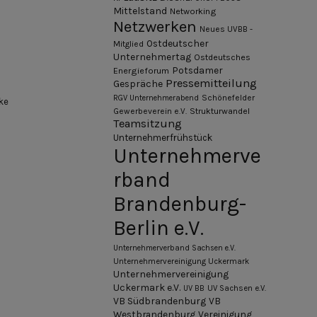
Mittelstand
Networking
Netzwerken
Neues UVBB -
Ostdeutscher
Mitglied
Unternehmertag
Ostdeutsches
Potsdamer
Energieforum
Pressemitteilung
Gespräche
Schönefelder
RGV Unternehmerabend
ke
Gewerbeverein e.V.
Strukturwandel
Teamsitzung
Unternehmerfrühstück
Unternehmerve
rband
Brandenburg-
Berlin e.V.
Unternehmerverband Sachsen e.V.
Unternehmervereinigung Uckermark
Unternehmervereinigung
Uckermark e.V.
UV BB
UV Sachsen e.V.
VB Südbrandenburg
VB
Westbrandenburg
Vereinigung