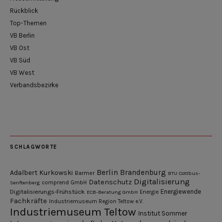
Rückblick
Top-Themen
VB Berlin
VB Ost
VB Süd
VB West
Verbandsbezirke
SCHLAGWORTE
Berlin
Brandenburg
Adalbert Kurkowski
Barmer
BTU Cottbus-
Digitalisierung
Datenschutz
Senftenberg
comprend GmbH
Digitalisierungs-Frühstück
Energiewende
ECB-Beratung GmbH
Energie
Fachkräfte
Industriemuseum Region Teltow e.V.
Industriemuseum Teltow
Institut Sommer