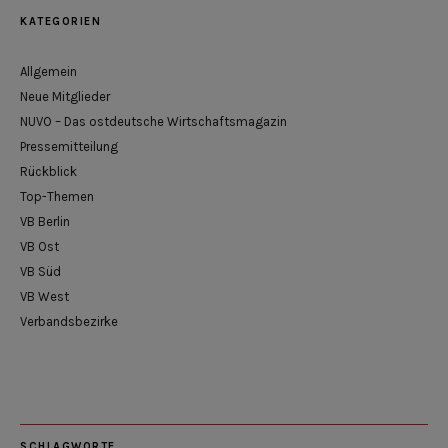
KATEGORIEN
Allgemein
Neue Mitglieder
NUVO – Das ostdeutsche Wirtschaftsmagazin
Pressemitteilung
Rückblick
Top-Themen
VB Berlin
VB Ost
VB Süd
VB West
Verbandsbezirke
SCHLAGWORTE