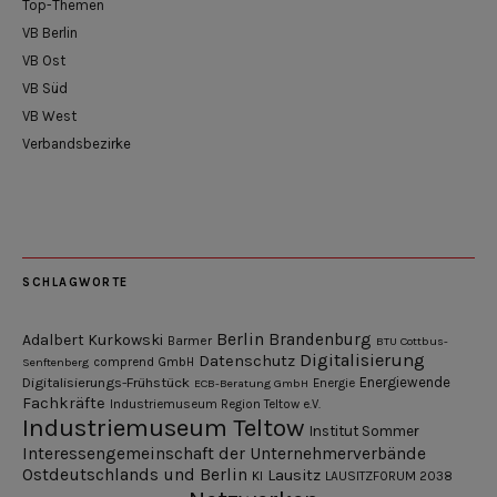
Top-Themen
VB Berlin
VB Ost
VB Süd
VB West
Verbandsbezirke
SCHLAGWORTE
Berlin
Brandenburg
Adalbert Kurkowski
Barmer
BTU Cottbus-
Digitalisierung
Datenschutz
Senftenberg
comprend GmbH
Digitalisierungs-Frühstück
Energiewende
ECB-Beratung GmbH
Energie
Fachkräfte
Industriemuseum Region Teltow e.V.
Industriemuseum Teltow
Institut Sommer
Interessengemeinschaft der Unternehmerverbände
Ostdeutschlands und Berlin
Lausitz
KI
LAUSITZFORUM 2038