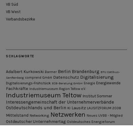
VB Süd
VB West
Verbandsbezirke
SCHLAGWORTE
Berlin
Brandenburg
Adalbert Kurkowski
Barmer
BTU Cottbus-
Digitalisierung
Datenschutz
Senftenberg
comprend GmbH
Digitalisierungs-Frühstück
Energiewende
ECB-Beratung GmbH
Energie
Fachkräfte
Industriemuseum Region Teltow e.V.
Industriemuseum Teltow
Institut Sommer
Interessengemeinschaft der Unternehmerverbände
Ostdeutschlands und Berlin
Lausitz
KI
LAUSITZFORUM 2038
Netzwerken
Mittelstand
Networking
Neues UVBB - Mitglied
Ostdeutscher Unternehmertag
Ostdeutsches Energieforum
Pressemitteilung
Potsdamer Gespräche
RGV Unternehmerabend
Teamsitzung