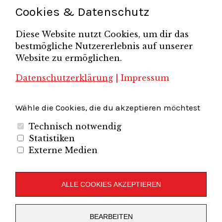
Schönefelder Gewerbeverein e.V.
Strukturwandel
Cookies & Datenschutz
Unternehmerfrühstück
Unternehmerverband
Diese Website nutzt Cookies, um dir das
Brandenburg-Berlin e.V.
bestmögliche Nutzererlebnis auf unserer
Unternehmerverband Sachsen e.V.
Unternehmervereinigung Uckermark
Website zu ermöglichen.
Unternehmervereinigung Uckermark e.V.
VB
UV BB
UV Sachsen e.V.
Südbrandenburg
VB Westbrandenburg
Vereinigung
Datenschutzerklärung
|
Impressum
Wirtschaftshof Spandau e.V.
Volkswirtschaftlicher Dialog
Wirtschaftsinitiative
Wirtschaftsförderung Potsdam
Flughafenregion Brandenburg
Wähle die Cookies, die du akzeptieren möchtest
Technisch notwendig
Statistiken
Externe Medien
Unternehmerverband Brandenburg-Berlin e.V.
Folgen Sie uns auf
ALLE COOKIES AKZEPTIEREN
LinkedIn
Instagram
Slideshare
Youtube
RSS
BEARBEITEN