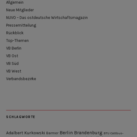
Allgemein
Neue Mitglieder
NUVO – Das ostdeutsche Wirtschaftsmagazin
Pressemitteilung
Rückblick
Top-Themen
VB Berlin
VB Ost
VB Süd
VB West
Verbandsbezirke
SCHLAGWORTE
Berlin
Brandenburg
Adalbert Kurkowski
Barmer
BTU Cottbus-