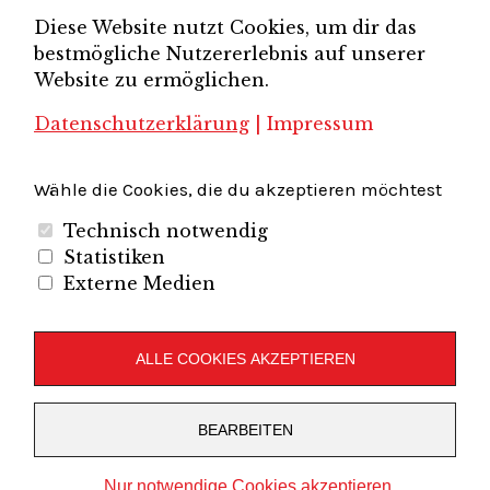
Unternehmerverband
Diese Website nutzt Cookies, um dir das
Brandenburg-Berlin e.V.
bestmögliche Nutzererlebnis auf unserer
Unternehmerverband Sachsen e.V.
Unternehmervereinigung Uckermark
Website zu ermöglichen.
Unternehmervereinigung Uckermark e.V.
VB
UV BB
UV Sachsen e.V.
Südbrandenburg
VB Westbrandenburg
Vereinigung
Datenschutzerklärung
|
Impressum
Wirtschaftshof Spandau e.V.
Volkswirtschaftlicher Dialog
Wirtschaftsinitiative
Wirtschaftsförderung Potsdam
Flughafenregion Brandenburg
Wähle die Cookies, die du akzeptieren möchtest
Technisch notwendig
Statistiken
Externe Medien
Unternehmerverband Brandenburg-Berlin e.V.
Folgen Sie uns auf
ALLE COOKIES AKZEPTIEREN
LinkedIn
Instagram
Slideshare
Youtube
RSS
BEARBEITEN
Feed
Copyright © 2019
UVBB
Nur notwendige Cookies akzeptieren
Stolz präsentiert von
WordPress