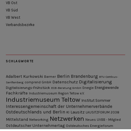
VB Ost
VB Süd
VB West
Verbandsbezirke
SCHLAGWORTE
Berlin
Brandenburg
Adalbert Kurkowski
Barmer
BTU Cottbus-
Digitalisierung
Datenschutz
Senftenberg
comprend GmbH
Digitalisierungs-Frühstück
Energiewende
ECB-Beratung GmbH
Energie
Fachkräfte
Industriemuseum Region Teltow e.V.
Industriemuseum Teltow
Institut Sommer
Interessengemeinschaft der Unternehmerverbände
Ostdeutschlands und Berlin
Lausitz
KI
LAUSITZFORUM 2038
Netzwerken
Mittelstand
Networking
Neues UVBB - Mitglied
Ostdeutscher Unternehmertag
Ostdeutsches Energieforum
Pressemitteilung