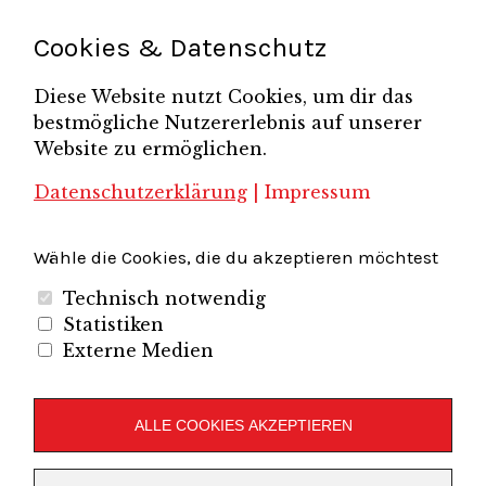
Potsdamer Gespräche
RGV Unternehmerabend
Teamsitzung
Schönefelder Gewerbeverein e.V.
Strukturwandel
Cookies & Datenschutz
Unternehmerfrühstück
Unternehmerverband
Diese Website nutzt Cookies, um dir das
Brandenburg-Berlin e.V.
bestmögliche Nutzererlebnis auf unserer
Unternehmerverband Sachsen e.V.
Unternehmervereinigung Uckermark
Website zu ermöglichen.
Unternehmervereinigung Uckermark e.V.
VB
UV BB
UV Sachsen e.V.
Südbrandenburg
VB Westbrandenburg
Vereinigung
Datenschutzerklärung
|
Impressum
Wirtschaftshof Spandau e.V.
Volkswirtschaftlicher Dialog
Wirtschaftsinitiative
Wirtschaftsförderung Potsdam
Flughafenregion Brandenburg
Wähle die Cookies, die du akzeptieren möchtest
Technisch notwendig
Statistiken
Externe Medien
Unternehmerverband Brandenburg-Berlin e.V.
Folgen Sie uns auf
ALLE COOKIES AKZEPTIEREN