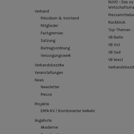
NUVO – Das os
Wirtschaftsm
Verband
Pressemitteilu
Präsidium & Vorstand
Rückblick
Mitglieder
Top-Themen
Fachgremien
VB Berlin
Satzung
VB Ost
Beitragsordnung
VB Süd
Versorgungswerk
VB West
Verbandsbezirke
Verbandsbezir
Veranstaltungen
News
Newsletter
Presse
Projekte
ERFA-KV / Kombinierter Verkehr
Angebote
Akademie