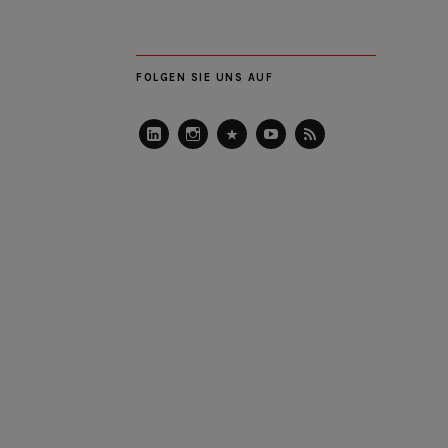
FOLGEN SIE UNS AUF
LinkedIn
Instagram
Slideshare
Youtube
RSS
Feed