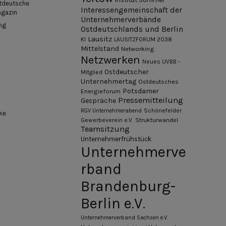
tdeutsche
Interessengemeinschaft der
agazin
Unternehmerverbände
ng
Ostdeutschlands und Berlin
Lausitz
KI
LAUSITZFORUM 2038
Mittelstand
Networking
Netzwerken
Neues UVBB -
Ostdeutscher
Mitglied
Unternehmertag
Ostdeutsches
Potsdamer
Energieforum
Pressemitteilung
Gespräche
Schönefelder
RGV Unternehmerabend
ke
Gewerbeverein e.V.
Strukturwandel
Teamsitzung
Unternehmerfrühstück
Unternehmerve
rband
Brandenburg-
Berlin e.V.
Unternehmerverband Sachsen e.V.