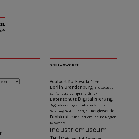
KEL
halt
SCHLAGWORTE
Adalbert Kurkowski
Barmer
Berlin
Brandenburg
BTU Cottbus-
Senftenberg
comprend GmbH
Digitalisierung
Datenschutz
Digitalisierungs-Frühstück
ECB-
Energiewende
Beratung GmbH
Energie
Fachkräfte
Industriemuseum Region
Teltow e.V.
Industriemuseum
r
Teltow
Institut Sommer